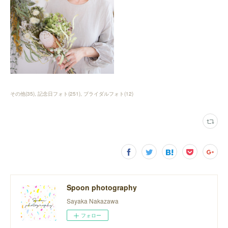
その他
(
35
)
記念日フォト
(
251
)
ブライダルフォト
(
12
)
Spoon photography
Sayaka Nakazawa
フォロー