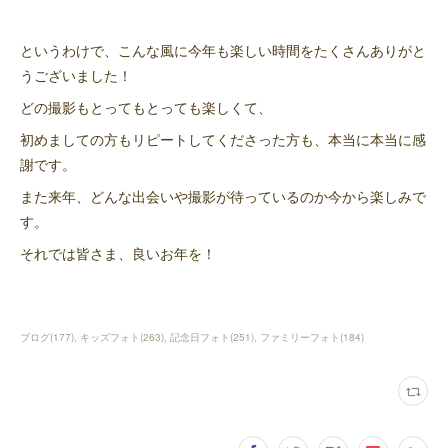
というわけで、こんな風に今年も楽しい時間をたくさんありがと
うございました！
どの撮影もとってもとっても楽しくて、
初めましての方もリピートしてくださった方も、本当に本当に感
謝です。
また来年、どんな出会いや撮影が待っているのか今から楽しみで
す。
それでは皆さま、良いお年を！
ブログ
(
177
)
キッズフォト
(
263
)
記念日フォト
(
251
)
ファミリーフォト
(
184
)