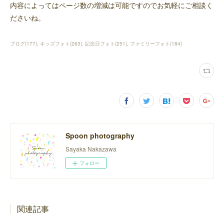
内容によってはページ数の増減は可能ですのでお気軽にご相談く
ださいね。
ブログ
(
177
)
キッズフォト
(
263
)
記念日フォト
(
251
)
ファミリーフォト
(
184
)
Spoon photography
Sayaka Nakazawa
フォロー
関連記事