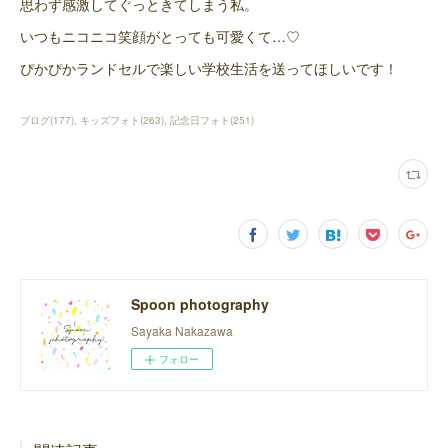
思わず感激してぐっときてしまう私。
いつもニコニコ笑顔がとっても可愛くて…♡
ぴかぴかランドセルで楽しい学校生活を送ってほしいです！
ブログ
(
177
)
キッズフォト
(
263
)
記念日フォト
(
251
)
Spoon photography
Sayaka Nakazawa
フォロー