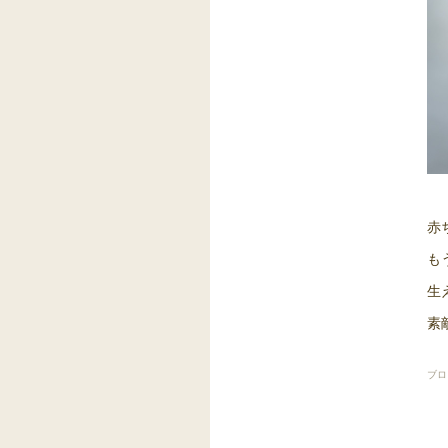
赤
も
生
素
ブロ