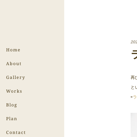
20
Home
About
再
Gallery
と
Works
⇨
ラ
Blog
Plan
Contact