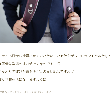
ちゃんの頃から撮影させていただいている彼女がついにランドセルだな
う気分は親戚のオバチャンなのです…涙
えかわりで抜けた歯も今だけの良い記念ですね♡
敵な学校生活になりますように！
グ
(
177
)
キッズフォト
(
263
)
記念日フォト
(
251
)