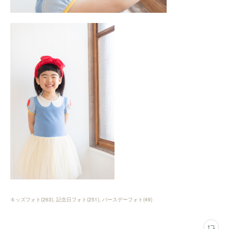
キッズフォト
(
263
)
記念日フォト
(
251
)
バースデーフォト
(
49
)