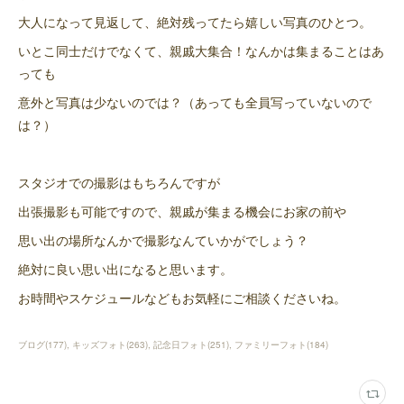
大人になって見返して、絶対残ってたら嬉しい写真のひとつ。
いとこ同士だけでなくて、親戚大集合！なんかは集まることはあ
っても
意外と写真は少ないのでは？（あっても全員写っていないので
は？）
スタジオでの撮影はもちろんですが
出張撮影も可能ですので、親戚が集まる機会にお家の前や
思い出の場所なんかで撮影なんていかがでしょう？
絶対に良い思い出になると思います。
お時間やスケジュールなどもお気軽にご相談くださいね。
ブログ
(
177
)
キッズフォト
(
263
)
記念日フォト
(
251
)
ファミリーフォト
(
184
)