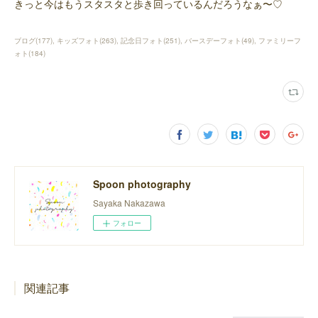
きっと今はもうスタスタと歩き回っているんだろうなぁ〜♡
ブログ
(
177
)
キッズフォト
(
263
)
記念日フォト
(
251
)
バースデーフォト
(
49
)
ファミリーフ
ォト
(
184
)
Spoon photography
Sayaka Nakazawa
フォロー
関連記事