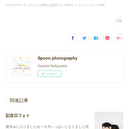
ブログ
(
177
)
キッズフォト
(
263
)
記念日フォト
(
251
)
ファミリーフォト
(
184
)
Spoon photography
Sayaka Nakazawa
フォロー
関連記事
記念日フォト
夏休みに入りましたね！今月いっぱいとなりました現