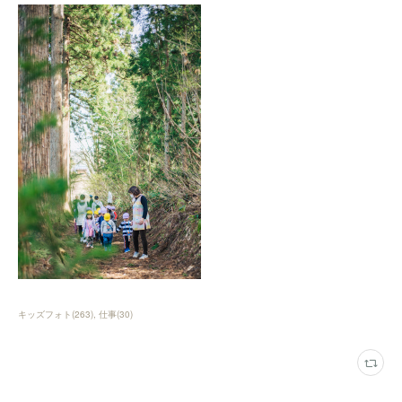
キッズフォト
(
263
)
仕事
(
30
)